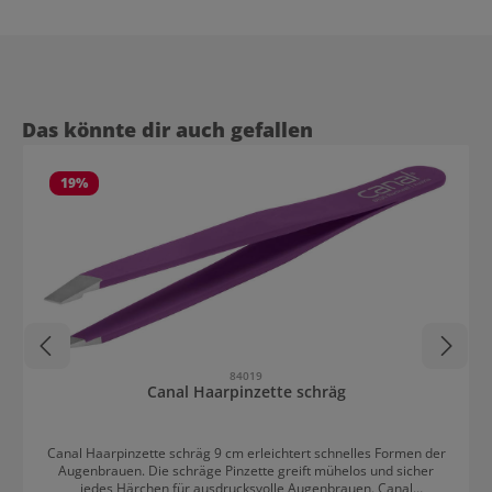
Produktgalerie überspringen
Das könnte dir auch gefallen
19
%
84019
Canal Haarpinzette schräg
Canal Haarpinzette schräg 9 cm erleichtert schnelles Formen der
Augenbrauen. Die schräge Pinzette greift mühelos und sicher
jedes Härchen für ausdrucksvolle Augenbrauen. Canal