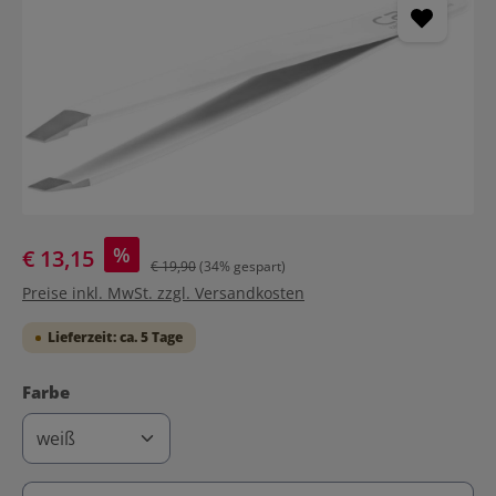
%
€ 13,15
€ 19,90
(34% gespart)
Preise inkl. MwSt. zzgl. Versandkosten
Lieferzeit: ca. 5 Tage
auswählen
Farbe
Produkt Anzahl: Gib den gewünschten Wert ein ode