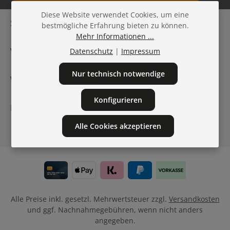
Datenschutz
Diese Website verwendet Cookies, um eine
Die mit einem Stern (*) markierten Felder sind
Service-Hotline
bestmögliche Erfahrung bieten zu können.
Ich habe die
Datenschutzbestimmungen
zur Kenntnis
Pflichtfelder.
Mehr Informationen ...
genommen und die
AGB
gelesen und bin mit ihnen
einverstanden.
Versand & Lieferung
Datenschutz
|
Impressum
Nur technisch notwendige
Weitere Informationen
Konfigurieren
Folge uns
Alle Cookies akzeptieren
Alle Preise inkl. gesetzl. Mehrwertsteuer zzgl.
Versandkosten
und ggf. Nachnahmegebühren, wenn nicht anders
angegeben.