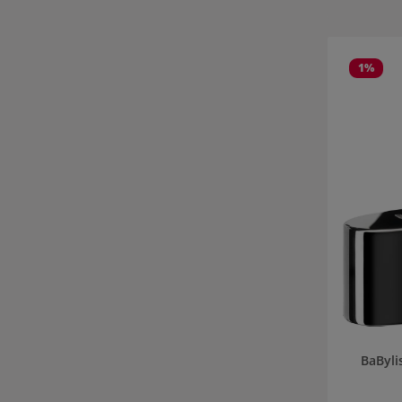
Produktgale
1
%
BaByli