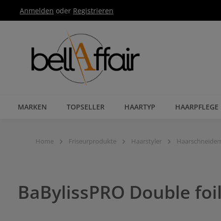
Anmelden
oder
Registrieren
Zur Hauptnavigation springen
MARKEN
TOPSELLER
HAARTYP
HAARPFLEGE
Home
Friseurprodukte
Haarstyler
Haarschneide
BaBylissPRO Double foi