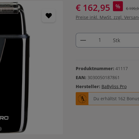
€ 162,95
%
€ 199,9
Preise inkl. MwSt. zzgl. Versa
Produkt Anzahl: G
Stk
Produktnummer:
41117
EAN:
3030050187861
Hersteller:
BaByliss Pro
Du erhältst 162 Bonus