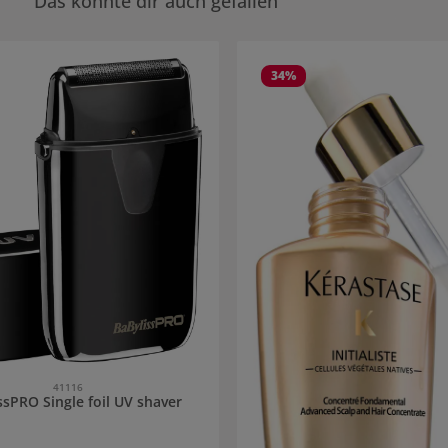
Das könnte dir auch gefallen
rie überspringen
34
%
41116
ssPRO Single foil UV shaver