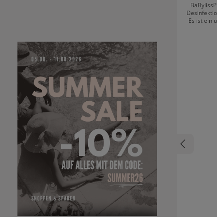
BaBylissPR
Desinfektio
Es ist ein
sich für
empfindlich
Haarans
schwebe
Rasierer perfekte 
von ein
Umdrehung
Ionen-Akku 
schwarz
Stunden u
ultradün
genauen Schnitt. Die gleichmäß
Rasur des
Stopp
makellose