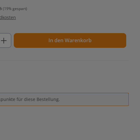
5
(19% gespart)
ndkosten
ib den gewünschten Wert ein oder benutz
In den Warenkorb
punkte für diese Bestellung.