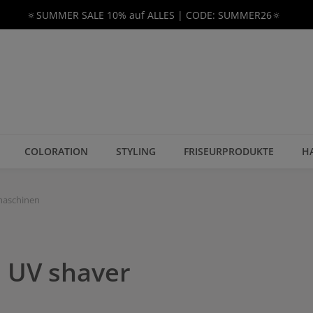
🔅SUMMER SALE 10% auf ALLES | CODE: SUMMER26🔅
COLORATION
STYLING
FRISEURPRODUKTE
H
maschinen
l UV shaver