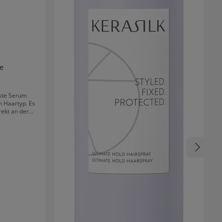
te
iste Serum
n Haartyp. Es
rekt an der
at dichteres,
anz. Der
ei, dass das
, ohne es zu
chs an. Der
pflanzlichen
m Schutz der
ragen.
schützen vor
 und Gluco-
e. Gemeinsam
 gestärkt und
stoff SP 94