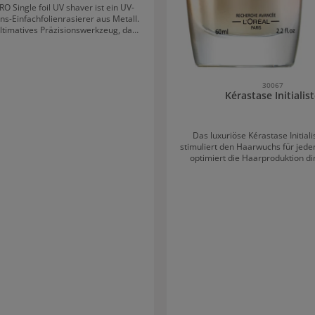
O Single foil UV shaver ist ein UV-
ns-Einfachfolienrasierer aus Metall.
 ultimatives Präzisionswerkzeug, das
 besonders gründliche Rasuren an
en Stellen wie Hals, Gesicht und dem
atz eignet. Mit dem ultradünnen,
nden Einzelscherkopf erzielt der
Ergebnisse. Der Rasierer wird
30067
Kérastase Initialis
em Gleichstrommotor mit 10.000
en pro Minute und einem Lithium-
betrieben. Die präzisionsgefertigte,
e Titaniumfolie gleitet bis zu 5,5
Das luxuriöse Kérastase Initial
nunterbrochen über die Haut. Der
stimuliert den Haarwuchs für jede
ne Scherkopf gewährleistet einen
optimiert die Haarproduktion di
ige und saubere
Haarwurzel, dadurch ist das Result
 Nackens sowie die Beseitigung von
voluminöses Haar mit gesundem Gl
eln im Gesicht führen zu einem
Regenerator Komplex trägt dazu b
n Ergebnis ohne Hautirritationen.
Haar gekräftigt und gepflegt wird
beschweren und regt den Haarwu
Komplex besteht aus Millionen an 
Zellen aus dem Ur-Apfel, die zu
Stammzellenumgebung beit
Antioxidantien aus Polyphenolen 
schädlichen externen Einflüssen
Lipide spenden dem Haar Energi
mit Céramiden wird die Haarfaser
Haarbruch verhindert. Der Wirk