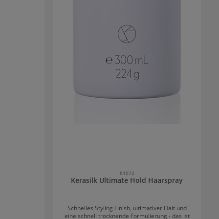
achwachsende
 fühlt sich
ng herrlich
e können nach
wendung am
are erkannt
eignet.
Initialiste
n und gut
x pro Woche
i kräftigem
 jeweils 3-4
en.
81072
Kerasilk Ultimate Hold Haarspray
Schnelles Styling Finish, ultimativer Halt und
eine schnell trocknende Formulierung - das ist