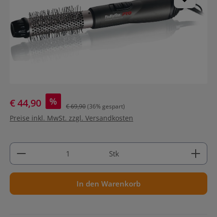
%
€ 44,90
€ 69,90
(36% gespart)
Preise inkl. MwSt. zzgl. Versandkosten
Produkt Anzahl: Gib den gewünschten Wert ein ode
Stk
In den Warenkorb