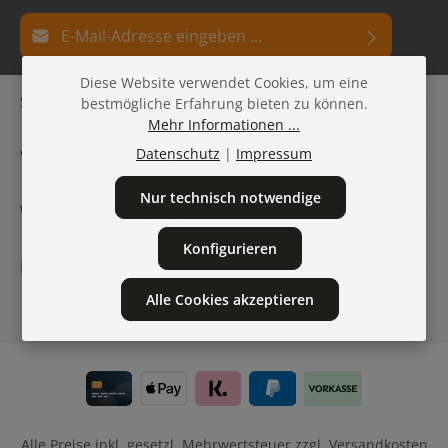
E-Mail-Adresse*
Datenschutz
Diese Website verwendet Cookies, um eine
Die mit einem Stern (*) markierten Felder sind
Service-Hotline
bestmögliche Erfahrung bieten zu können.
Ich habe die
Datenschutzbestimmungen
zur Kenntnis
Pflichtfelder.
Mehr Informationen ...
genommen und die
AGB
gelesen und bin mit ihnen
einverstanden.
Datenschutz
|
Impressum
Versand & Lieferung
Nur technisch notwendige
Weitere Informationen
Konfigurieren
Folge uns
Alle Cookies akzeptieren
Alle Preise inkl. gesetzl. Mehrwertsteuer zzgl.
Versandkosten