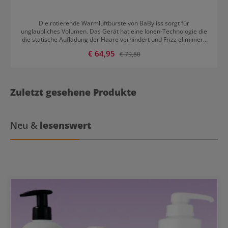
Die rotierende Warmluftbürste von BaByliss sorgt für
unglaubliches Volumen. Das Gerät hat eine Ionen-Technologie die
die statische Aufladung der Haare verhindert und Frizz eliminiert.
Sie hat 2 austauschbare Bürstenaufsätze. Der Aufsatz mit 50 mm
Verkaufspreis:
€ 64,95
Regulärer Preis:
€ 79,80
Durchmesser eignet sich hervorragend zum Stylen von langen
Haaren, der Aufsatz mit 40 mm Durchmesser ist perfekt für kurzes
bis mittellanges Haar geeignet. Die Bürste verfügt über 2
Temperatureinstellungen und eine Kühlluftstufe.
Zuletzt gesehene Produkte
Neu &
lesenswert