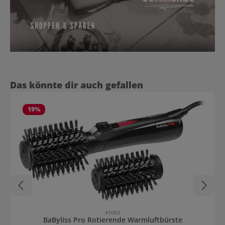
Produktgalerie überspringen
Das könnte dir auch gefallen
19
%
41053
BaByliss Pro Rotierende Warmluftbürste