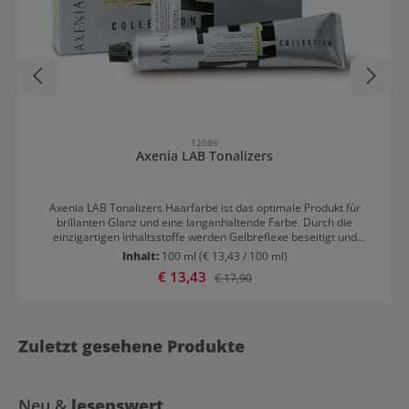
12086
Axenia LAB Tonalizers
Axenia LAB Tonalizers Haarfarbe ist das optimale Produkt für
brillanten Glanz und eine langanhaltende Farbe. Durch die
einzigartigen Inhaltsstoffe werden Gelbreflexe beseitigt und
Aschreflexe gestärkt. Für einen unglaublichen Platinum-Effekt!
Inhalt:
100 ml
(€ 13,43 / 100 ml)
Resultate mit Axenia LAB Tonalizers Langanhaltende Wirkung
Verkaufspreis:
€ 13,43
Regulärer Preis:
€ 17,90
Strahlende Farben Stark aufgehellte Haare Kein Gelbreflex
Hinweis: Vor der Anwendung Axenia LAB Tonalizers mit einem
Entwickler mischen.
Zuletzt gesehene Produkte
Neu &
lesenswert