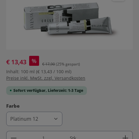
%
€ 13,43
€ 17,90
(25% gespart)
Inhalt:
100 ml
(€ 13,43 / 100 ml)
Preise inkl. MwSt. zzgl. Versandkosten
Sofort verfügbar, Lieferzeit: 1-3 Tage
auswählen
Farbe
Produkt Anzahl: Gib den gewünschten Wert ein ode
Stk