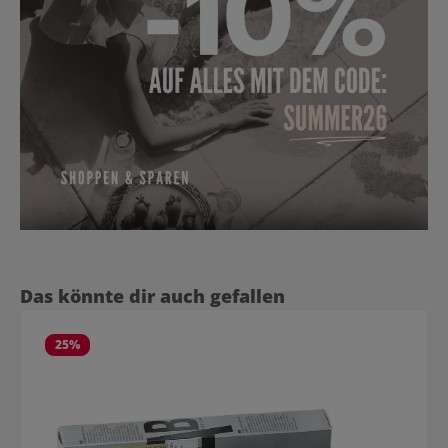
Produktgalerie überspringen
Das könnte dir auch gefallen
25
%