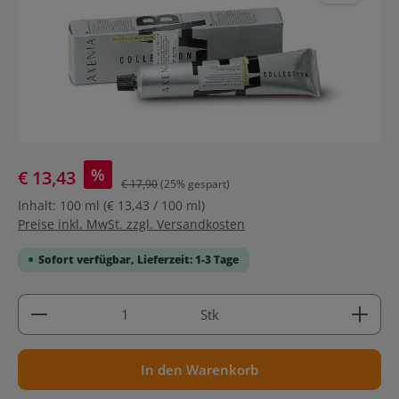
%
€ 13,43
€ 17,90
(25% gespart)
Inhalt:
100 ml
(€ 13,43 / 100 ml)
Preise inkl. MwSt. zzgl. Versandkosten
Sofort verfügbar, Lieferzeit: 1-3 Tage
Produkt Anzahl: Gib den gewünschten Wert ein ode
Stk
In den Warenkorb