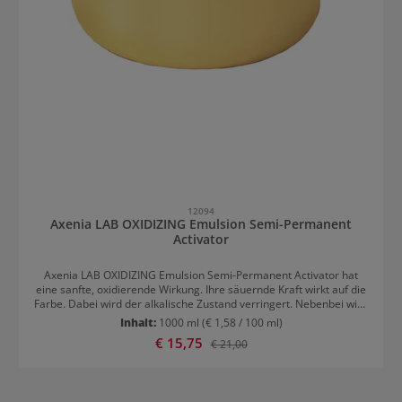
12094
Axenia LAB OXIDIZING Emulsion Semi-Permanent
Activator
Axenia LAB OXIDIZING Emulsion Semi-Permanent Activator hat
eine sanfte, oxidierende Wirkung. Ihre säuernde Kraft wirkt auf die
Farbe. Dabei wird der alkalische Zustand verringert. Nebenbei wird
das Axenia Lab bei der Mischung in eine sanfte semipermanente
Inhalt:
1000 ml
(€ 1,58 / 100 ml)
Farbe verwandelt. Der Avtivator ist mit allen Farben von Axenia
Verkaufspreis:
€ 15,75
Regulärer Preis:
€ 21,00
LAB kompatibel. Anwendung von Axenia LAB OXIDIZING Emulsion
Semi-Permanent Activator Axenia Lab mit dem semipermanenten
Aktivator im Verhältnis 1:3 mischen. Um den Reflex der natürlichen
Farbe neu zu tönen wird eine Einwirkzeit von 5 Minuten empfohlen.