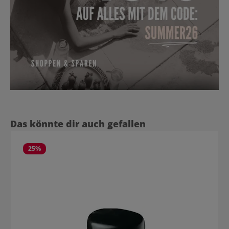
Produktgalerie überspringen
Das könnte dir auch gefallen
25
%