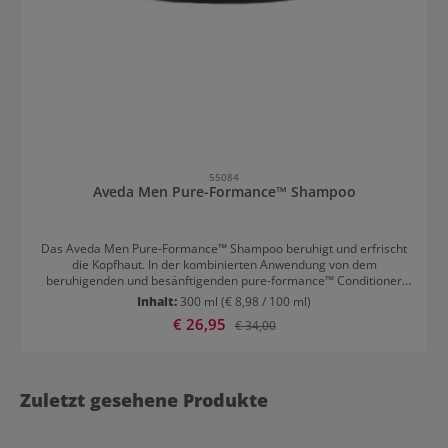
55084
Aveda Men Pure-Formance™ Shampoo
Das Aveda Men Pure-Formance™ Shampoo beruhigt und erfrischt
die Kopfhaut. In der kombinierten Anwendung von dem
beruhigenden und besänftigenden pure-formance™ Conditioner
und dem Shampoo wird die Kopfhaut mit Feuchtigkeit versorgt,
Inhalt:
300 ml
(€ 8,98 / 100 ml)
während sie gleichzeitig das Haar reinigen, pflegen und ihm
Verkaufspreis:
€ 26,95
Regulärer Preis:
€ 34,00
natürlichen Glanz verleihen. Anwendung Aveda Men Pure-
Formance Shampoo Eine kleine Menge des Shampoos in das nasse
Haar und auf die Kopfhaut auftragen, sanft massieren und
gründlich ausspülen. Im Anschluss mit dem Pure-Formance
Conditioner fortfahren.
Zuletzt gesehene Produkte