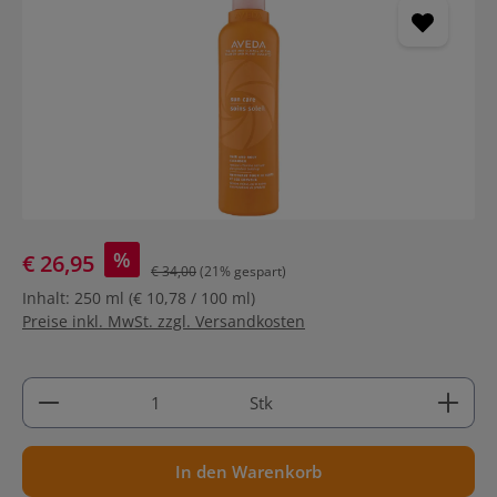
%
€ 26,95
€ 34,00
(21% gespart)
Inhalt:
250 ml
(€ 10,78 / 100 ml)
Preise inkl. MwSt. zzgl. Versandkosten
Produkt Anzahl: Gib den gewünschten Wert ein ode
Stk
In den Warenkorb