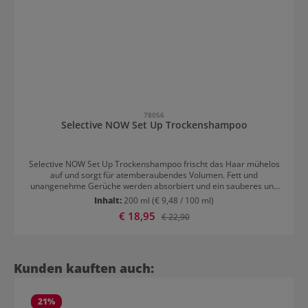
78056
Selective NOW Set Up Trockenshampoo
Selective NOW Set Up Trockenshampoo frischt das Haar mühelos
auf und sorgt für atemberaubendes Volumen. Fett und
unangenehme Gerüche werden absorbiert und ein sauberes und
frisches Haargefühl hinterlassen. Für die Sofortwirkung ist vor
Inhalt:
200 ml
(€ 9,48 / 100 ml)
allem die enthaltene Reisstärke, die reich an essentiellen
Verkaufspreis:
€ 18,95
Regulärer Preis:
€ 22,90
Fettsäuren, Proteinen und Mineralsalzen ist, verantwortlich. Sie
verleiht dem Haar ein brillantes und jüngeres Aussehen, wirkt
antioxidativ und erhöht die Spannkraft. Vitamin E hat eine
feuchtigkeitsspendende Wirkung und schützt das Haar von Innen.
Anwendung von Selective NOW Set Up Trockenshampoo Aus 15-20
Produktgalerie überspringen
Kunden kauften auch:
cm Entfernung auf den Ansatz sprühen. Kurz trocknen lassen und
ausbürsten.
21
%