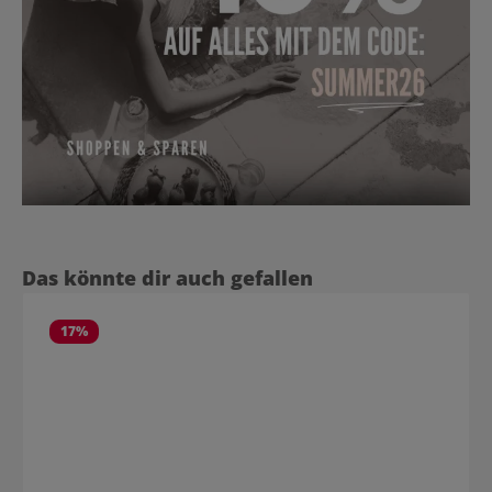
Produktgalerie überspringen
Das könnte dir auch gefallen
17
%