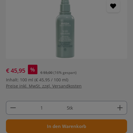
%
€ 45,95
€ 55,00
(16% gespart)
Inhalt:
100 ml
(€ 45,95 / 100 ml)
Preise inkl. MwSt. zzgl. Versandkosten
Produkt Anzahl: Gib den gewünschten Wert ein ode
Stk
In den Warenkorb