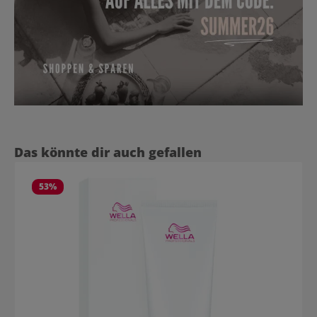
Produktgalerie überspringen
Das könnte dir auch gefallen
53
%