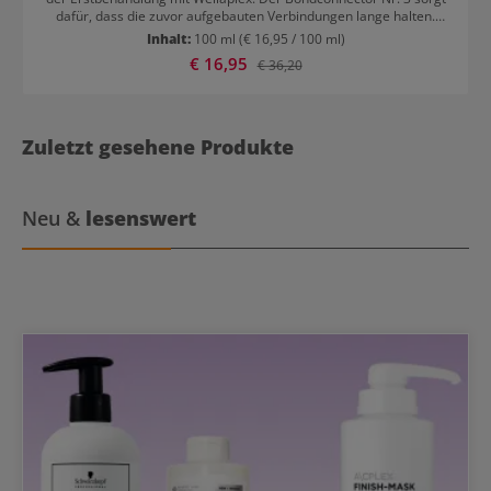
dafür, dass die zuvor aufgebauten Verbindungen lange halten.
Wellaplex Nr. 3 stabilisiert das Haar nach dem Strukturaufbau.
Inhalt:
100 ml
(€ 16,95 / 100 ml)
Kann einmal wöchentlich angewendet werden. Anwendung: Nach
Verkaufspreis:
€ 16,95
Regulärer Preis:
€ 36,20
der Haarwäsche ins handtuchtrockene Haar vom Ansatz bis in die
Spitzen auftragen und etwa für 5-10 Minuten einwirken lassen.
Gründlich ausspülen.
Zuletzt gesehene Produkte
Neu &
lesenswert