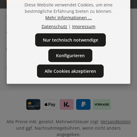
Diese Website verwendet Cookies, um eine
Datenschutz
bestmögliche Erfahrung bieten zu können.
Die mit einem Stern (*) markierten Felder sind
Service-Hotline
Mehr Informationen ...
Ich habe die
Datenschutzbestimmungen
zur Kenntnis
Pflichtfelder.
genommen und die
AGB
gelesen und bin mit ihnen
Datenschutz
|
Impressum
einverstanden.
Versand & Lieferung
Nur technisch notwendige
Weitere Informationen
Konfigurieren
Folge uns
Alle Cookies akzeptieren
Alle Preise inkl. gesetzl. Mehrwertsteuer zzgl.
Versandkosten
und ggf. Nachnahmegebühren, wenn nicht anders
angegeben.