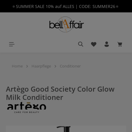
🔅SUMMER SALE 10% auf ALLES | CODE: SUMMER26🔅
alt springen
Du hast 0 Produkt
Waren
Home
Haarpflege
Conditioner
Artègo Good Society Color Glow
Milk Conditioner
Bildergalerie überspringen