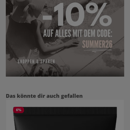
Produktgalerie überspringen
Das könnte dir auch gefallen
6
%