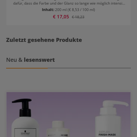
dafür, dass die Farbe und der Glanz so lange wie möglich intensiv
und frisch aussehen. Dafür verwendet das Produkt Phytoceramide
Inhalt:
200 ml
(€ 8,53 / 100 ml)
aus Sonnenblumen, Jojoba und Wasabi. Artègo Good Society Color
Verkaufspreis:
€ 17,05
Regulärer Preis:
€ 18,23
Glow Milk Conditioner: Die Wirkung Schutz und Erhalt der
Haarfarbe bessere Kämmbarkeit feuchtigkeitsspendend glättend
glanzspendend
Zuletzt gesehene Produkte
Neu &
lesenswert