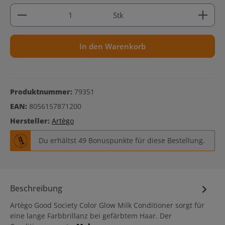
Produkt Anzahl: Gib den gewünschten Wert ein ode
Stk
In den Warenkorb
Produktnummer:
79351
EAN:
8056157871200
Hersteller:
Artègo
Du erhältst 49 Bonuspunkte für diese Bestellung.
Beschreibung
Artègo Good Society Color Glow Milk Conditioner sorgt für
eine lange Farbbrillanz bei gefärbtem Haar. Der