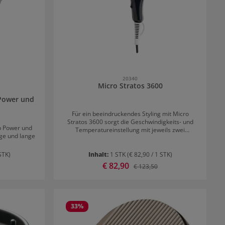
20340
Micro Stratos 3600
 Power und
Für ein beeindruckendes Styling mit Micro
Stratos 3600 sorgt die Geschwindigkeits- und
p Power und
Temperatureinstellung mit jeweils zwei
ige und lange
Stärkegraden. Zusätzlich gibt es noch eine
Kältetaste mit elektronischen Mikroschalter und
eine Heizung mit präzisem Thermostat. Das
STK)
Inhalt:
1 STK
(€ 82,90 / 1 STK)
robuste Gehäuse ist wahrlich unzerbrechlich.
Verkaufspreis:
€ 82,90
 Preis:
Regulärer Preis:
€ 123,50
Der Föhn besitzt einen AC-Motor, ein 3m Kabel
und eine Aufhängeöse. Außerdem ist er sehr
robust und zeigt eine hervorragende
Langlebigkeit.
33
%