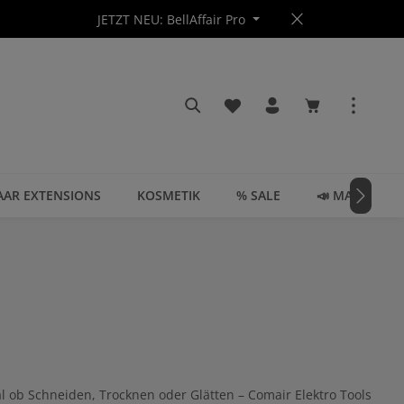
JETZT NEU: BellAffair Pro
Du hast 0 Produkte auf dem
Warenkorb enth
AAR EXTENSIONS
KOSMETIK
% SALE
📣 MAGAZIN
 ob Schneiden, Trocknen oder Glätten – Comair Elektro Tools