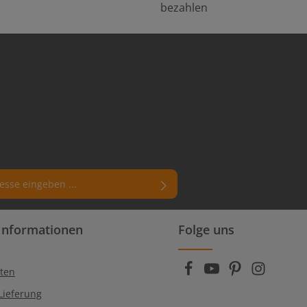
bezahlen
rn (*) markierten Felder sind
Informationen
Folge uns
enschutzbestimmungen
zur Kenntnis
die
AGB
gelesen und bin mit ihnen
ten
Lieferung