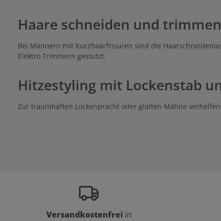
40 mm. Die 
und 2,5 m
Haare schneiden und trimme
Außerdem sin
mm) inklusive. Im Lieferum
Ladestation Maschinenöl Reinigung
Bei Männern mit Kurzhaarfrisuren sind die Haarschneidema
Elektro Trimmern gestutzt.
Hitzestyling mit Lockenstab u
Zur traumhaften Lockenpracht oder glatten Mähne verhelfen L
Versandkostenfrei
in