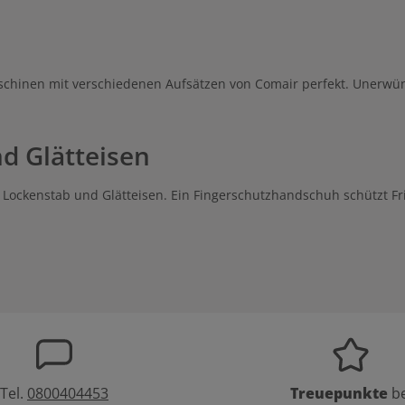
Schnittlängen können zwischen 0,5
m in 4 Stufen eingestellt wrden.
n
d 5 Kammaufsätze (4, 8, 12, 16, 20
fang enthalten:
spinsel
Kammaufsätze
schinen mit verschiedenen Aufsätzen von Comair perfekt. Unerw
nd Glätteisen
ockenstab und Glätteisen. Ein Fingerschutzhandschuh schützt Fris
Tel.
0800404453
Treuepunkte
be