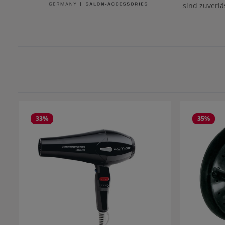
sind zuverlä
33
%
35
%