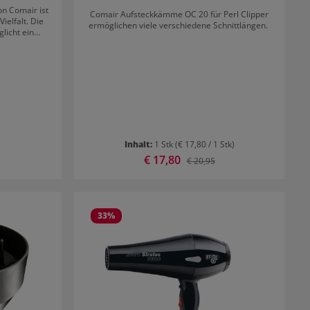
on Comair ist
Comair Aufsteckkämme OC 20 für Perl Clipper
ielfalt. Die
ermöglichen viele verschiedene Schnittlängen.
licht ein
en in diesem
 Aufsätze für
Sowie eine
utz
Inhalt:
1 Stk
(€ 17,80 / 1 Stk)
Verkaufspreis:
€ 17,80
Preis:
Regulärer Preis:
€ 20,95
33
%