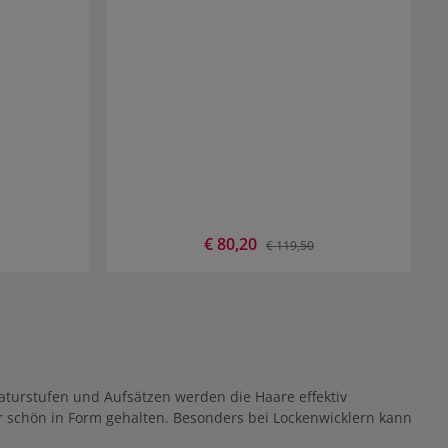
Verkaufspreis:
€ 80,20
Preis:
Regulärer Preis:
€ 119,50
raturstufen und Aufsätzen werden die Haare effektiv
r schön in Form gehalten. Besonders bei Lockenwicklern kann