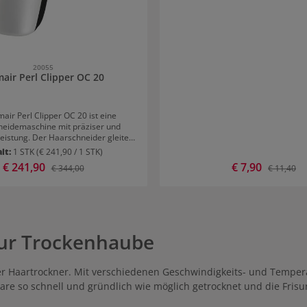
20055
air Perl Clipper OC 20
air Perl Clipper OC 20 ist eine
eidemaschine mit präziser und
Leistung. Der Haarschneider gleitet
n oder Kratzen über die Haut. Das
alt:
1 STK
(€ 241,90 / 1 STK)
ische Design, die rutschfeste
Verkaufspreis:
€ 241,90
Verkaufspreis:
€ 7,90
Regulärer Preis:
Regulärer 
€ 344,00
€ 11,40
äche und das geringe Gewicht
 ermüdungsfreies Arbeiten. Der
ithium-Ionen-Akku ist nach einer
nellladung bereit zum Einsatz. Die
eträgt dann ca. einer Stunde. Die
eidemaschine ist für Akku- und
zur Trockenhaube
 geeignet. Das Gerät ist geräusch-
nd Ausschaltknopf
 Ladestandsanzeige haben eine
msparende LED-Anzeige. Der
tiver Haartrockner. Mit verschiedenen Geschwindigkeits- und Tempe
ustand kann schnell kontrolliert
e so schnell und gründlich wie möglich getrocknet und die Frisu
er mittels Ampel-Prinzip (Rot-Grün-
 Schnittbreite beträgt