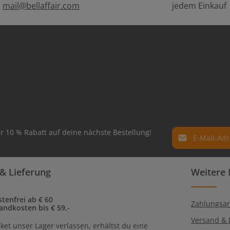
:
mail@bellaffair.com
jedem Einkauf
E-Mail-Adresse*
r 10 % Rabatt auf deine nächste Bestellung!
Datenschutz
Die mit einem Ste
& Lieferung
Weitere 
Ich habe die
Dat
Pflichtfelder.
genommen und 
einverstanden.
tenfrei ab € 60
Zahlungsar
andkosten bis € 59,-
Versand & 
ket unser Lager verlassen, erhältst du eine