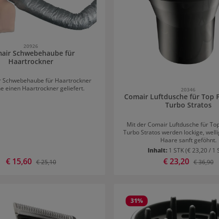
20926
air Schwebehaube für
Haartrockner
r Schwebehaube für Haartrockner
e einen Haartrockner geliefert.
20346
Comair Luftdusche für Top
Turbo Stratos
Mit der Comair Luftdusche für To
Turbo Stratos werden lockige, well
Haare sanft geföhnt.
Inhalt:
1 STK
(€ 23,20 / 1 
Verkaufspreis:
€ 15,60
Verkaufspreis:
€ 23,20
Regulärer Preis:
Regulärer
€ 25,10
€ 36,90
31
%