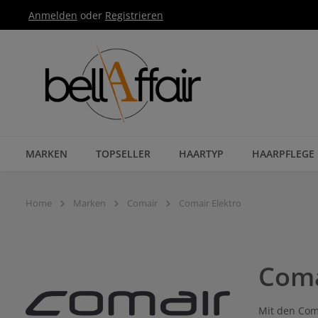
Anmelden
oder
Registrieren
Zur Hauptnavigation springen
MARKEN
TOPSELLER
HAARTYP
HAARPFLEGE
Home
Marken
Comair
Comair Elektro
Coma
Mit den Coma