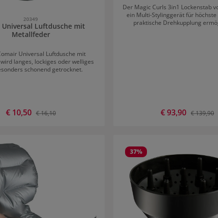
Der Magic Curls 3in1 Lockenstab v
ein Multi-Stylinggerät für höchste V
20349
praktische Drehkupplung ermög
 Universal Luftdusche mit
komfortables Arbeiten. Mit enthalt
Metallfeder
Set sind drei Keramik beschichtete
gesundes und glänzendes Haar. 
Comair Universal Luftdusche mit
Tasche und ein Fingersch
wird langes, lockiges oder welliges
sonders schonend getrocknet.
Verkaufspreis:
€ 10,50
Verkaufspreis:
€ 93,90
Regulärer Preis:
Regulärer 
€ 16,10
€ 139,90
37
%