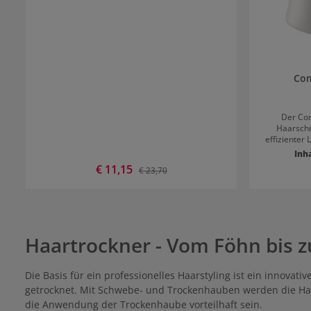
Com
Der Com
Haarschn
effizienter 
ohne Ziepe
Inh
ergonom
Verkaufspreis:
€ 11,15
Regulärer Preis:
€ 23,70
Oberfl
ermöglichen
moderne L
Stunde Sch
Laufzeit b
Haarschn
Haartrockner - Vom Föhn bis 
Netzbetrieb
und vibrationsarm. Der Ein- u
und die
stro
Die Basis für ein professionelles Haarstyling ist ein innova
Akkuladez
getrocknet. Mit Schwebe- und Trockenhauben werden die Haar
werden, da 
die Anwendung der Trockenhaube vorteilhaft sein.
Gelb) angezeigt wird. Die