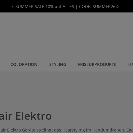
🔅SUMMER SALE 10% auf ALLES | CODE: SUMMER26🔅
COLORATION
STYLING
FRISEURPRODUKTE
H
ir Elektro
ir Elektro Geräten gelingt das Haarstyling im Handumdrehen. Egal