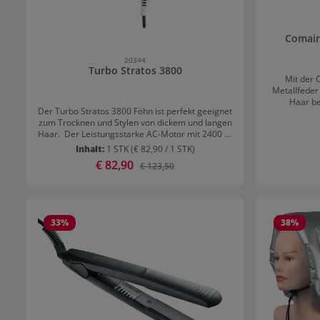
Comair
20344
Turbo Stratos 3800
Mit der 
Metallfeder 
Haar be
Der Turbo Stratos 3800 Föhn ist perfekt geeignet
zum Trocknen und Stylen von dickem und langen
Haar. Der Leistungsstarke AC-Motor mit 2400 W
wird von einen sehr robusten Gehäuse umhüllt.
Inhalt:
1 STK
(€ 82,90 / 1 STK)
Mit den zwei Temperatur- und
Verkaufspreis:
€ 82,90
Regulärer Preis:
€ 123,50
Geschwindigkeitsstufen kann man die Wärme
und den Luftstrom perfekt auf die eigenen
Bedürfnisse abstimmen. Das 3 Meter lange
Kabel erleichtert das Arbeiten und ermöglicht
flexible Bewegungen. Mit der mitgelieferten
33
%
38
%
Frisierdüse erlangt man ein individuelles Styling.